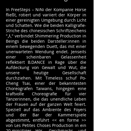
In FreeSteps – NiNi der Kompanie Horse
fließt, rotiert und variiert der Körper in
einer gereinigten Umgebung durch Licht
und Schatten. Wie die beiden Kalligrafie-
Striche des chinesischen Schriftzeichens
"人" verbindet Shimmering Production in
Beings die beiden Darsteller:innen in
einem bewegenden Duett, das mit einer
unerwarteten Wendung endet. Jenseits
einer scheinbaren Gelassenheit
reflektiert B.DANCE in Rage über die
Aufdeckung von Gewalt und Wut, die
unsere heutige Gesellschaft
durchziehen. Mit Timeless schuf Po-
Cheng Tsai, einer der bekanntesten
Choreografen Taiwans, hingegen eine
kraftvolle Choreografie für vier
Tänzerinnen, die das unendliche Leben
der Frauen auf der ganzen Welt feiert.
Speziell auf das Ambiente des Foyers
und der Bar der Kammerspiele
abgestimmt, entführt << en forme >>
von Les Petites Choses Production in ein
20-minütiges Hör-, Geschmacks- und